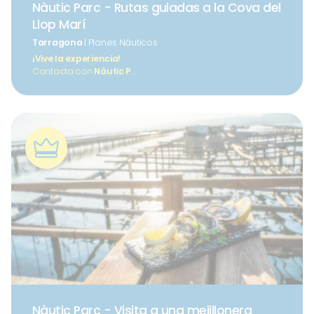
Nàutic Parc - Rutas guiadas a la Cova del
Llop Marí
Tarragona
| Planes Náuticos
¡Vive la experiencia!
Contacta con
Nàutic P
...
Nàutic Parc - Visita a una mejillonera