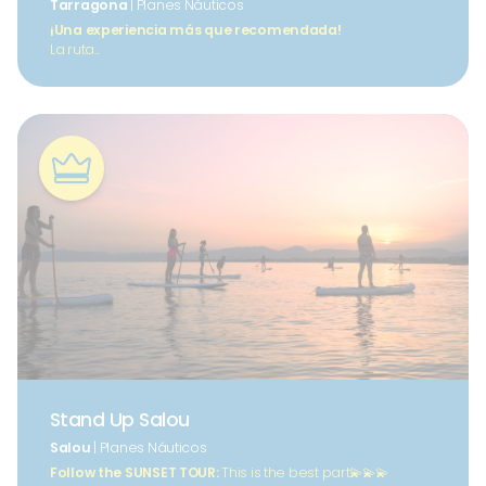
Tarragona
| Planes Náuticos
¡Una experiencia más que recomendada!
La ruta...
Stand Up Salou
Salou
| Planes Náuticos
Follow the SUNSET TOUR:
This is the best part💫💫💫