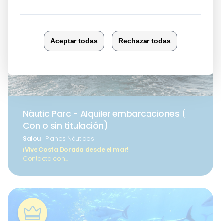
Nàutic Parc - Alquiler embarcaciones (
Con o sin titulación)
Salou
| Planes Náuticos
¡Vive Costa Dorada desde el mar!
Contacta con...