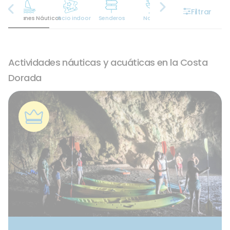
Filtrar
Planes Náuticos
Ocio indoor
Senderos
Noche
Bodegas
I
Actividades náuticas y acuáticas en la Costa
Dorada