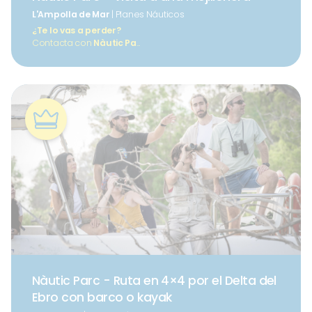
L'Ampolla de Mar
| Planes Náuticos
¿Te lo vas a perder?
Contacta con
Nàutic Pa
...
Nàutic Parc - Ruta en 4×4 por el Delta del
Ebro con barco o kayak