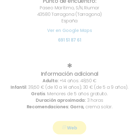
Punto de encuentro:
Paseo Marítimo, S/N, Riumar
43580 Tarragona (Tarragona)
España
Ver en Google Maps
691 51 87 61
*
Información adicional
Adulto:
+14 años: 48,50 €
Infantil
: 39,50 € (de 10 a 14 años); 30 € (de 5 a 9 años).
Gratis
: Menores de 5 años gratuito.
Duración aproximada:
3 horas
Recomendaciones: Gorra,
crema solar.
Web