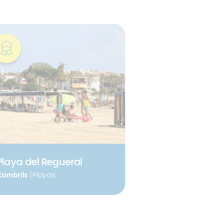
Playa del Regueral
Cambrils
| Playas