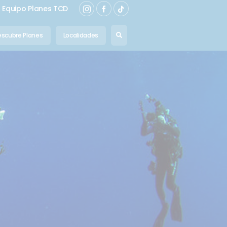
Equipo Planes TCD
scubre Planes
Localidades