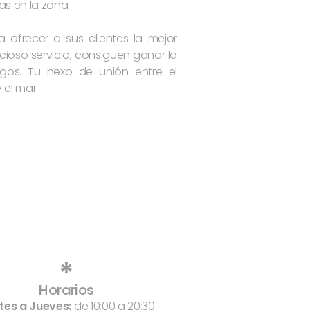
as en la zona.
 ofrecer a sus clientes la mejor
ioso servicio, consiguen ganar la
igos. Tu nexo de unión entre el
el mar.
*
Horarios
tes a Jueves:
de 10:00 a 20:30