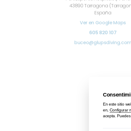
43890 Tarragona (Tarrago
España
Ver en Google Maps
605 820 107
buceo@glupsdiving.co