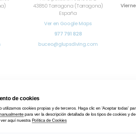
Vierne
na)
43850 Tarragona (Tarragona)
España
Ver en Google Maps
977 791 828
m
buceo@glupsdiving.com