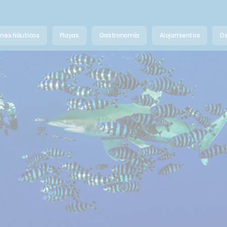
anes Náuticos
Playas
Gastronomía
Alojamientos
De