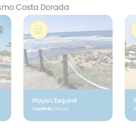
ismo Costa Dorada
Playa L´Esquirol
Cambrils
| Playas