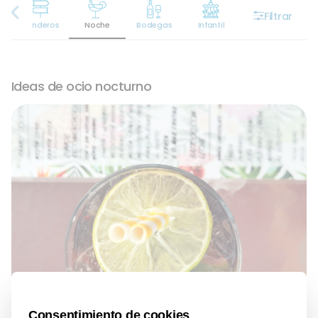
Filtrar
oor
Senderos
Noche
Bodegas
Infantil
Ideas de ocio nocturno
Beach Point Cambrils