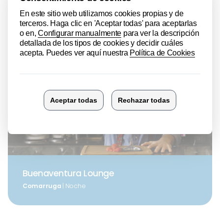
Cambrils
| Noche
Buenaventura Lounge
Comarruga
| Noche