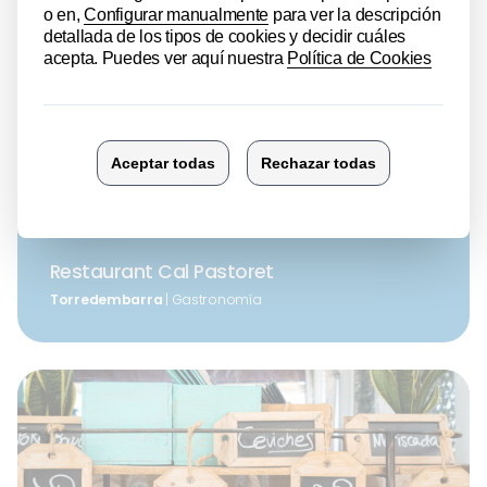
Restaurant Cal Pastoret
Torredembarra
| Gastronomía