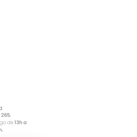
a
 265.
ngo de
13h a
h.