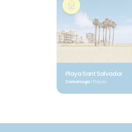
Playa Sant Salvador
Comarruga
| Playas