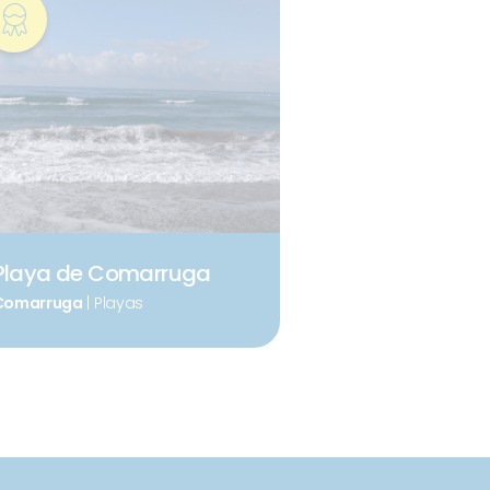
Playa de Comarruga
Comarruga
| Playas