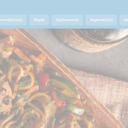
anes Náuticos
Playas
Gastronomía
Alojamientos
De