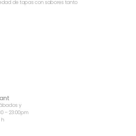
iedad de tapas con sabores tanto
rant
 Sábados y
:30 – 23:00pm
 h