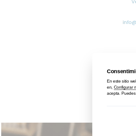
V
info