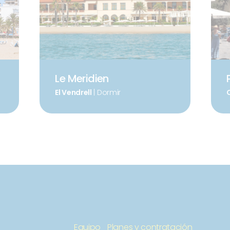
Le Meridien
El Vendrell
| Dormir
C
Equipo
Planes y contratación