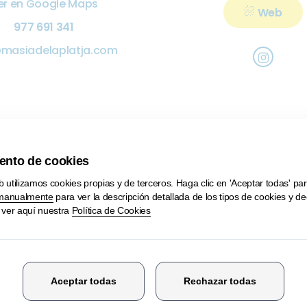
er en Google Maps
Web
977 691 341
@masiadelaplatja.com
Imágenes de Masia de la Platja