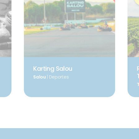
Karting Salou
Salou
| Deportes