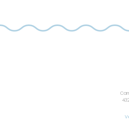
Carr
432
V