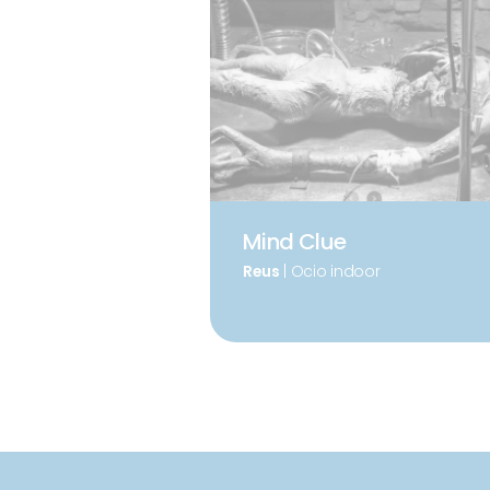
Mind Clue
Reus
| Ocio indoor