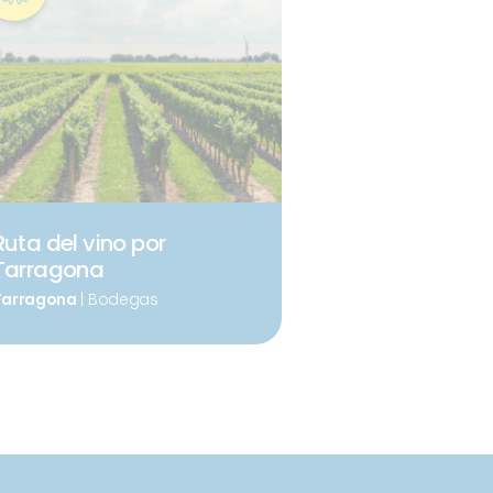
Ruta del vino por
Tarragona
Tarragona
| Bodegas