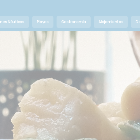
anes Náuticos
Playas
Gastronomía
Alojamientos
De